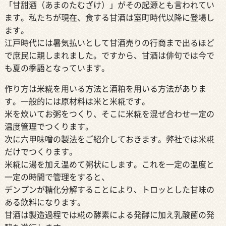
「甘甜酒（あまのたむざけ）」がその起源とも言われてい
ます。私たちが現在、食する甘酒は室町時代以降に登場し
ます。
江戸時代には暑気払いとして甘酒売りの行商まで出るほど
で庶民に親しまれました。ですから、甘酒は俳句では今で
も夏の季語となっています。
作り方は米糀を用いる方法と酒粕を用いる方法がありま
す。一般的には原材料は米と米糀です。
米を炊いてお粥をつくり、そこに米糀を混ぜ合わせ一定の
温度管理でつくります。
次に六甲味噌の製法をご紹介しておきます。弊社では米糀
だけでつくります。
米糀に湯を加え温めて粥状にします。これを一定の温度と
一定の時間で管理をすると、
デンプンが糖化分解することにより、トロッとした甘味の
ある飲料になります。
甘酒は製造過程では糀の酵素による発酵に加え乳酸菌の発